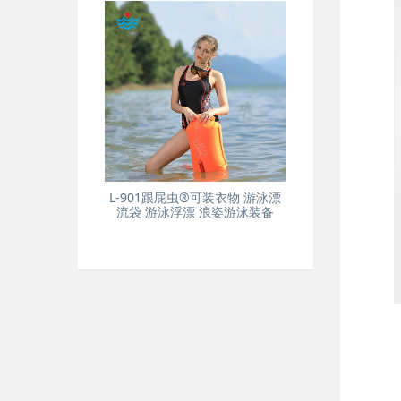
L-901跟屁虫®可装衣物 游泳漂
流袋 游泳浮漂 浪姿游泳装备