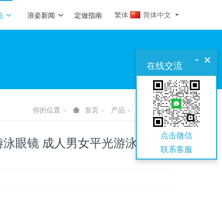
繁体
简体中文
品
浪姿新闻
定做指南
-
×
在线交流
你的位置
产品
泳帽泳衣泳裤
首页
点击微信
游泳眼镜 成人男女平光游泳装备
联系
客服