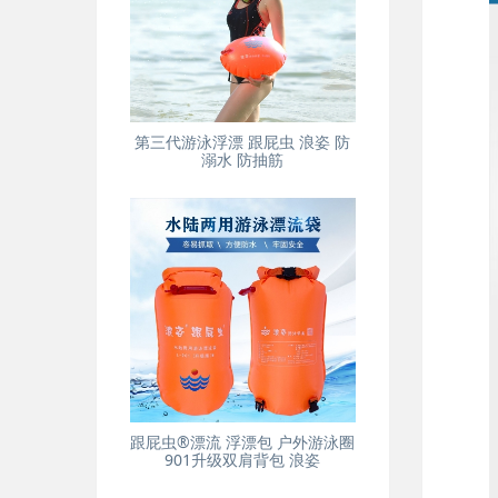
第三代游泳浮漂 跟屁虫 浪姿 防
溺水 防抽筋
跟屁虫®漂流 浮漂包 户外游泳圈
901升级双肩背包 浪姿