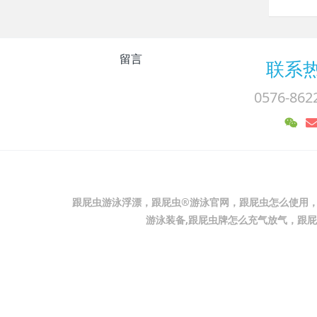
留言
联系
0576-862
跟屁虫游泳浮漂，跟屁虫®游泳官网，跟屁虫怎么使用，
游泳装备,跟屁虫牌怎么充气放气，跟