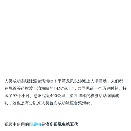
人类成功实现泳渡台湾海峡！平潭龙凤头沙滩上人潮涌动，人们都
在翘首等待横渡台湾海峡的14名“泳士”，共同见证一个历史时刻。持
续了97个小时、总泳程近400公里、接力48棒的横渡活动圆满成
功，这也是有史以来人类首次成功泳渡台湾海峡。
视频中使用的
跟屁虫
是
浪姿跟屁虫第五代