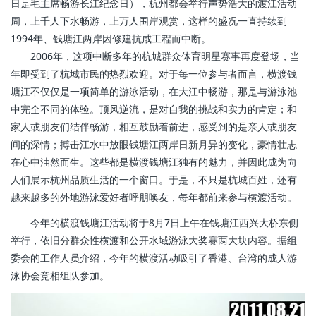
日是毛主席畅游长江纪念日），杭州都会举行声势浩大的渡江活动
周，上千人下水畅游，上万人围岸观赏，这样的盛况一直持续到
1994年、钱塘江两岸因修建抗咸工程而中断。
2006年，这项中断多年的杭城群众体育明星赛事再度登场，当
年即受到了杭城市民的热烈欢迎。对于每一位参与者而言，横渡钱
塘江不仅仅是一项简单的游泳活动，在大江中畅游，那是与游泳池
中完全不同的体验。顶风逆流，是对自我的挑战和实力的肯定；和
家人或朋友们结伴畅游，相互鼓励着前进，感受到的是亲人或朋友
间的深情；搏击江水中放眼钱塘江两岸日新月异的变化，豪情壮志
在心中油然而生。这些都是横渡钱塘江独有的魅力，并因此成为向
人们展示杭州品质生活的一个窗口。于是，不只是杭城百姓，还有
越来越多的外地游泳爱好者呼朋唤友，每年都前来参与横渡活动。
今年的横渡钱塘江活动将于8月7日上午在钱塘江西兴大桥东侧
举行，依旧分群众性横渡和公开水域游泳大奖赛两大块内容。据组
委会的工作人员介绍，今年的横渡活动吸引了香港、台湾的成人游
泳协会竞相组队参加。