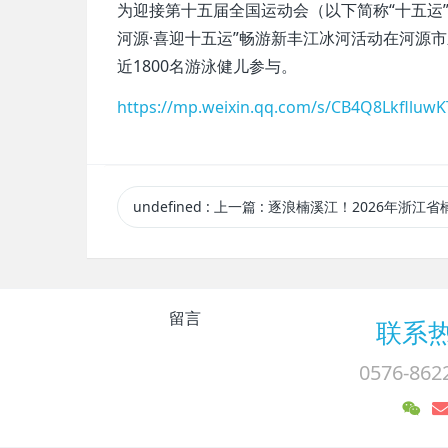
为迎接第十五届全国运动会（以下简称“十五运”）
河源·喜迎十五运”畅游新丰江冰河活动在河源
近1800名游泳健儿参与。
https://mp.weixin.qq.com/s/CB4Q8Lkflluw
undefined
:
上一篇
: 逐浪楠溪江！2026年浙江省楠溪江公开水域游泳邀请
留言
联系
0576-862