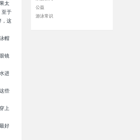
果太
公益
。至于
游泳常识
好，这
泳帽
眼镜
水进
这些
穿上
最好