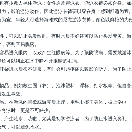
，也有少数人裸体游泳；女性通常穿泳衣。游泳衣裤必须合身。如
阻力，影响游泳动作。因此游泳衣裤要以穿在身上感到舒适为宜
色为宜。年轻人可选择海滩式的尼龙游泳衣裤，颜色以鲜艳的为
女性，可以防止头发散乱。有时水质不好还可以防止头发变黄。游
大，否则容易脱落。
很容易进入眼内，以致产生红眼病等。为了预防眼病，需要戴游泳
镜还可以纠正在水中睁不开眼睛的毛病。
。耳朵进水后很不舒服，有时会引起疼痛以致影响听力。为了防止
体物品，例如救生圈（衣）、泡沫塑料、浮标、打水板等。但自备
防发生事故。
用品。在游泳的间歇或游完后上岸，用毛巾擦干身体，披上浴巾，
在冬泳时，更是不可缺少。
孔，产生呛水、咳嗽，尤其是初学游泳者，为了防止水进入鼻孔，
吸气，可以避免呛水。