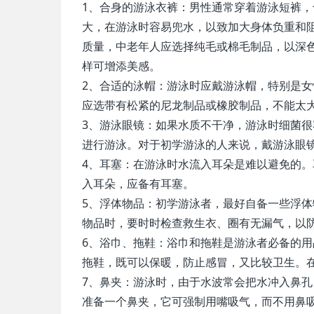
1、合身的游泳衣裤：男性通常穿着游泳短裤
大，在游泳时容易兜水，以致加大身体负重和
质量，中老年人应选择纯毛或棉毛制品，以深
样可增添美感。
2、合适的泳帽：游泳时应戴游泳帽，特别是
应选带有松紧的尼龙制品或橡胶制品，不能太
3、游泳眼镜：如果水质不干净，游泳时细菌
进行游泳。对于初学游泳的人来说，戴游泳眼
4、耳塞：在游泳时水流入耳朵是难以避免的
入耳朵，应备有耳塞。
5、浮体物品：初学游泳者，最好自备一些浮
物品时，要时时检查救生衣、圈有无漏气，以
6、浴巾、拖鞋：浴巾和拖鞋是游泳者必备的
拖鞋，既可以保暖，防止感冒，又比较卫生。
7、鼻夹：游泳时，由于水波常会把水冲入鼻
准备一个鼻夹，它可强制用嘴吸气，而不用鼻